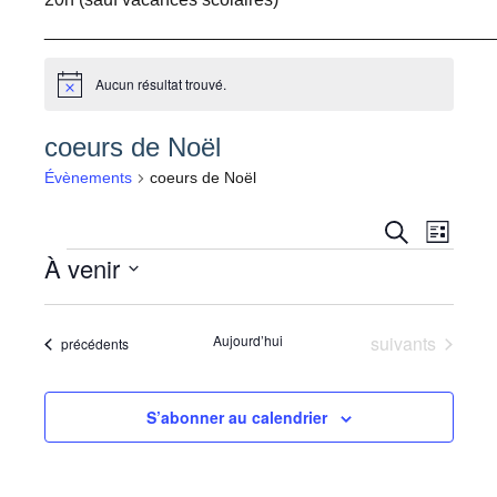
_____________________________________________
Aucun résultat trouvé.
Notice
coeurs de Noël
Évènements
coeurs de Noël
Navig
Recher
Recherche
Liste
À venir
Évènements
de
et
Sélectionnez
vues
navigati
une
Évèn
Évènements
Aujourd’hui
suivants
Évènements
précédents
de
date.
vues
S’abonner au calendrier
Évènem