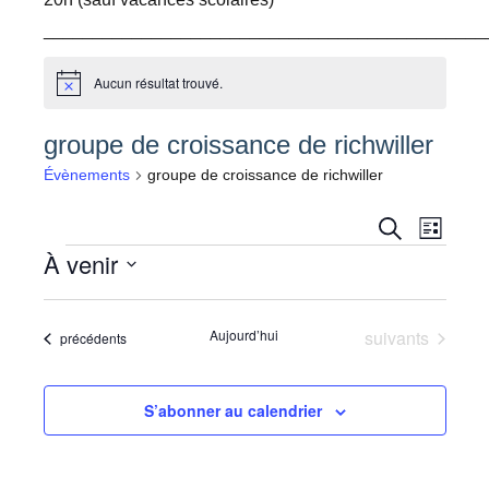
_____________________________________________
Aucun résultat trouvé.
Notice
groupe de croissance de richwiller
Évènements
groupe de croissance de richwiller
Navig
Recher
Recherche
Liste
À venir
Évènements
de
et
Sélectionnez
vues
navigati
une
Évèn
Évènements
Aujourd’hui
suivants
Évènements
précédents
de
date.
vues
S’abonner au calendrier
Évènem