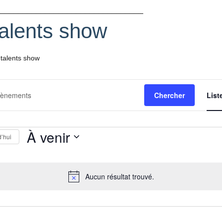
_________________________________
talents show
 talents show
e
Chercher
List
À venir
ents
d’hui
Sélectionnez
une
Aucun résultat trouvé.
Notice
date.
ts