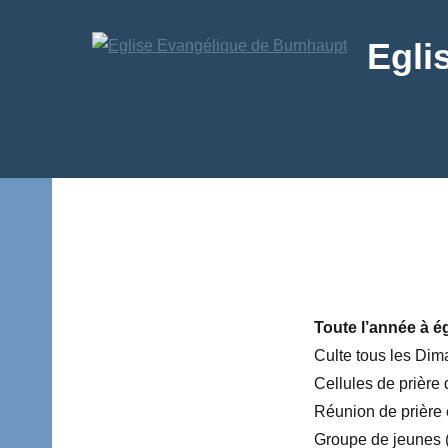
Aller
au
Egli
contenu
Texte
Toute l’année à ég
Culte tous les Di
Cellules de prière
Réunion de prière 
Groupe de jeunes (