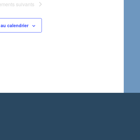
ements
suivants
au calendrier