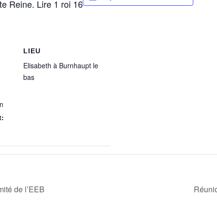
e Reine. Lire 1 roi 16
LIEU
Elisabeth à Burnhaupt le
bas
in
t:
ité de l’EEB
Réunio