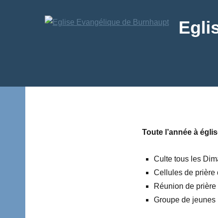
Aller
au
Egli
contenu
Texte
Toute l’année à églis
Culte tous les Di
Cellules de prièr
Réunion de prière 
Groupe de jeunes (