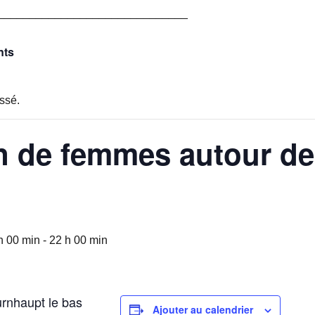
______________________________
nts
ssé.
 de femmes autour de
h 00 min
-
22 h 00 min
urnhaupt le bas
Ajouter au calendrier