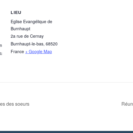
LIEU
Eglise Evangélique de
Burnhaupt
2a rue de Cernay
Burnhaupt-le-bas
,
68520
in
France
+ Google Map
t:
res des soeurs
Réuni