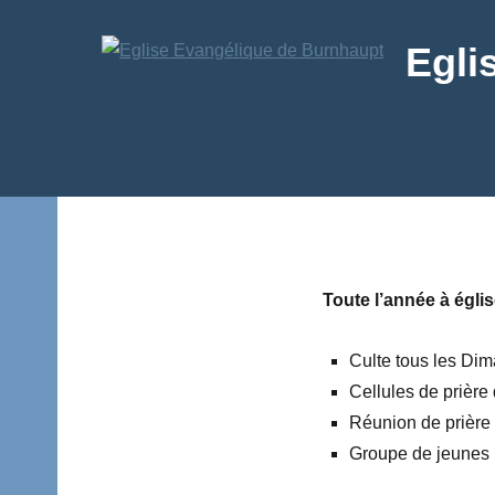
Aller
au
Egli
contenu
Texte
Toute l’année à églis
Culte tous les Di
Cellules de prièr
Réunion de prière 
Groupe de jeunes (