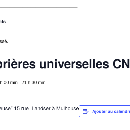
______________________________
nts
ssé.
prières universelles C
 h 00 min
-
21 h 30 min
cieuse” 15 rue. Landser à Mulhouse
Ajouter au calendri