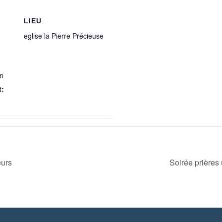
LIEU
eglise la Pierre Précieuse
in
t:
eurs
Soirée prière