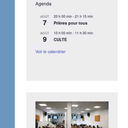
Agenda
20 h 00 min
-
21 h 15 min
AOÛT
7
Prières pour tous
10 h 00 min
-
11 h 30 min
AOÛT
9
CULTE
Voir le calendrier