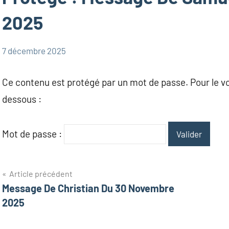
2025
7 décembre 2025
admin
Messages
Samuel
Ce contenu est protégé par un mot de passe. Pour le voi
dessous :
Mot de passe :
Navigation
Article précédent
Message De Christian Du 30 Novembre
de
2025
l’article