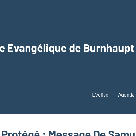
se Evangélique de Burnhaupt
L’église
Agenda
Protégé : Message De Samu