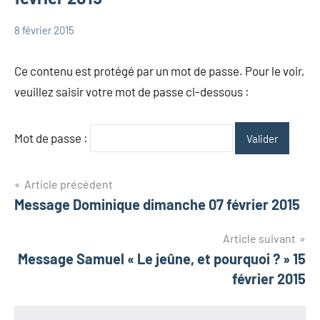
8 février 2015
admin
Messages
Messages
Ce contenu est protégé par un mot de passe. Pour le voir,
Dominique
veuillez saisir votre mot de passe ci-dessous :
Mot de passe :
Navigation
Article précédent
Message Dominique dimanche 07 février 2015
de
l’article
Article suivant
Message Samuel « Le jeûne, et pourquoi ? » 15
février 2015