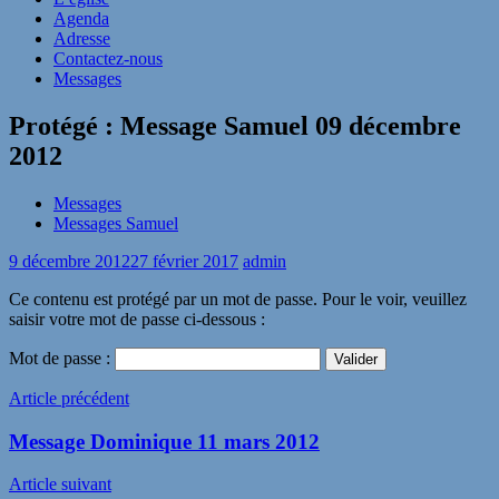
Agenda
Adresse
Contactez-nous
Messages
Protégé : Message Samuel 09 décembre
2012
Messages
Messages Samuel
9 décembre 2012
27 février 2017
admin
Ce contenu est protégé par un mot de passe. Pour le voir, veuillez
saisir votre mot de passe ci-dessous :
Mot de passe :
Navigation
Article précédent
de
Message Dominique 11 mars 2012
l’article
Article suivant