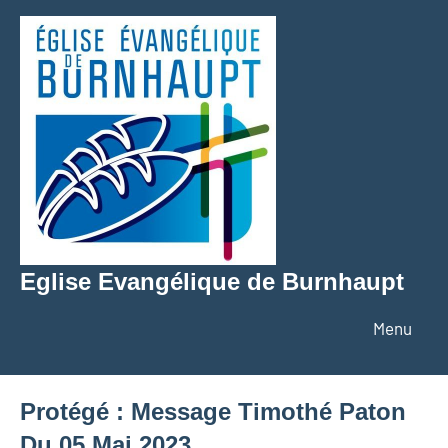
Aller
au
contenu
Eglise Evangélique de Burnhaupt
Texte
Menu
Protégé : Message Timothé Paton
Du 05 Mai 2023