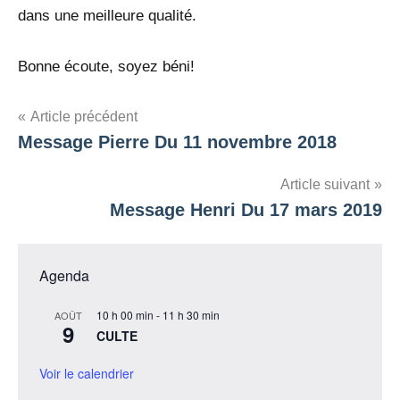
dans une meilleure qualité.
Bonne écoute, soyez béni!
Navigation
Article précédent
Message Pierre Du 11 novembre 2018
de
l’article
Article suivant
Message Henri Du 17 mars 2019
Agenda
10 h 00 min
-
11 h 30 min
AOÛT
9
CULTE
Voir le calendrier