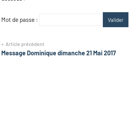
Marc
Mot de passe :
Navigation
Article précédent
Message Dominique dimanche 21 Mai 2017
de
l’article