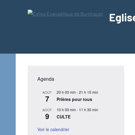
Aller
au
Eglis
contenu
Texte
Agenda
20 h 00 min
-
21 h 15 min
AOÛT
7
Prières pour tous
10 h 00 min
-
11 h 30 min
AOÛT
9
CULTE
Voir le calendrier